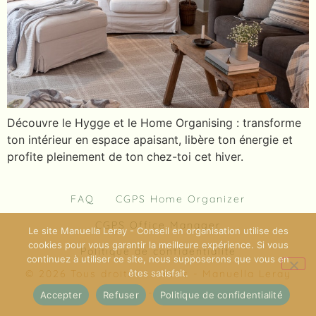
Découvre le Hygge et le Home Organising : transforme
ton intérieur en espace apaisant, libère ton énergie et
profite pleinement de ton chez-toi cet hiver.
FAQ
CGPS Home Organizer
CGPS Office Manager
Le site Manuella Leray - Conseil en organisation utilise des
cookies pour vous garantir la meilleure expérience. Si vous
Politique de confidentialité
continuez à utiliser ce site, nous supposerons que vous en
êtes satisfait.
© 2026 Tous droits réservés - Manuella Leray
- EI
Accepter
Refuser
Politique de confidentialité