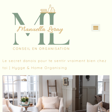
Vider une maison après un décès. Par où commencer ?
Le secret danois pour te sentir vraiment bien chez
toi | Hygge & Home Organising